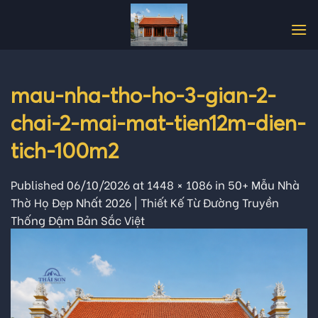
Skip
to
content
mau-nha-tho-ho-3-gian-2-
chai-2-mai-mat-tien12m-dien-
tich-100m2
Published
06/10/2026
at
1448 × 1086
in
50+ Mẫu Nhà
Thờ Họ Đẹp Nhất 2026 | Thiết Kế Từ Đường Truyền
Thống Đậm Bản Sắc Việt