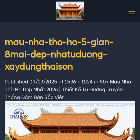
Skip
to
content
mau-nha-tho-ho-5-gian-
8mai-dep-nhatuduong-
xaydungthaison
Published
09/13/2025
at
1536 × 1024
in
50+ Mẫu Nhà
Thờ Họ Đẹp Nhất 2026 | Thiết Kế Từ Đường Truyền
Thống Đậm Bản Sắc Việt