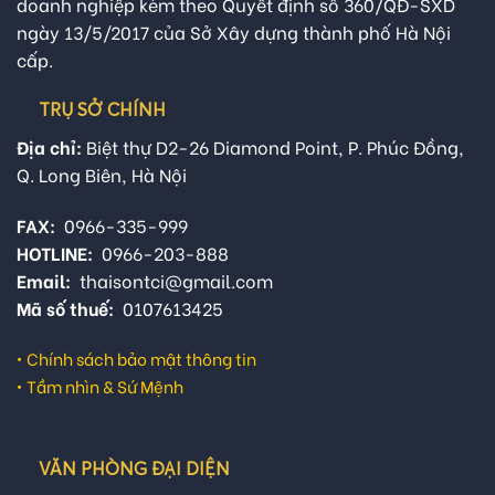
doanh nghiệp kèm theo Quyết định số 360/QĐ-SXD
ngày 13/5/2017 của Sở Xây dựng thành phố Hà Nội
cấp.
TRỤ SỞ CHÍNH
Địa chỉ:
Biệt thự D2-26 Diamond Point, P. Phúc Đồng,
Q. Long Biên, Hà Nội
FAX:
0966-335-999
HOTLINE:
0966-203-888
Email:
thaisontci@gmail.com
Mã số thuế:
0107613425
•
Chính sách bảo mật thông tin
•
Tầm nhìn & Sứ Mệnh
VĂN PHÒNG ĐẠI DIỆN