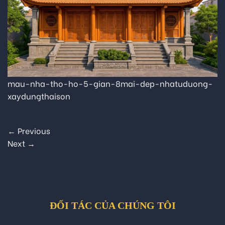
mau-nha-tho-ho-5-gian-8mai-dep-nhatuduong-
xaydungthaison
←
Previous
Next
→
ĐỐI TÁC CỦA CHÚNG TÔI