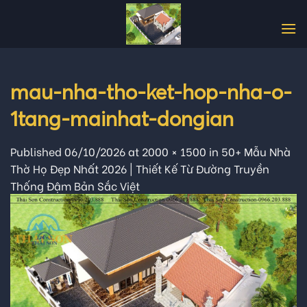
Skip
to
content
mau-nha-tho-ket-hop-nha-o-
1tang-mainhat-dongian
Published
06/10/2026
at
2000 × 1500
in
50+ Mẫu Nhà
Thờ Họ Đẹp Nhất 2026 | Thiết Kế Từ Đường Truyền
Thống Đậm Bản Sắc Việt