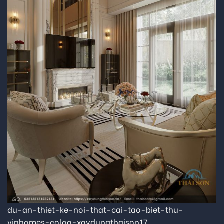
du-an-thiet-ke-noi-that-cai-tao-biet-thu-
vinhomes-coloa-xaydungthaison17