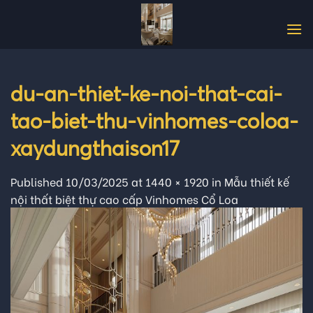
Skip
to
content
du-an-thiet-ke-noi-that-cai-
tao-biet-thu-vinhomes-coloa-
xaydungthaison17
Published
10/03/2025
at
1440 × 1920
in
Mẫu thiết kế
nội thất biệt thự cao cấp Vinhomes Cổ Loa