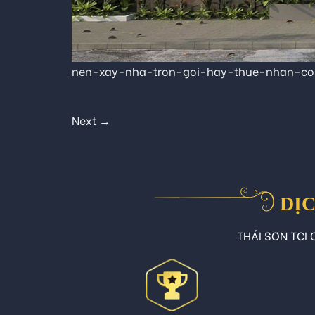
nen-xay-nha-tron-goi-hay-thue-nhan-con
Next
→
DỊC
THÁI SƠN TCI C