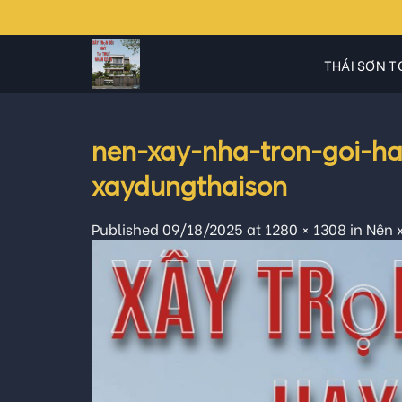
Skip
to
content
THÁI SƠN T
nen-xay-nha-tron-goi-ha
xaydungthaison
Published
09/18/2025
at
1280 × 1308
in
Nên x