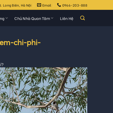
. Long Biên, Hà Nội
Email
0966-203-888
ựng
Chủ Nhà Quan Tâm
Liên Hệ
em-chi-phi-
í?