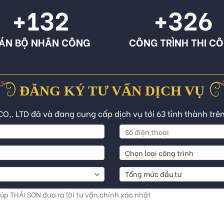
+132
+326
ÁN BỘ NHÂN CÔNG
CÔNG TRÌNH THI C
ĐĂNG KÝ TƯ VẤN DỊCH VỤ
CO,. LTD đã và đang cung cấp dịch vụ tới 63 tỉnh thành trê