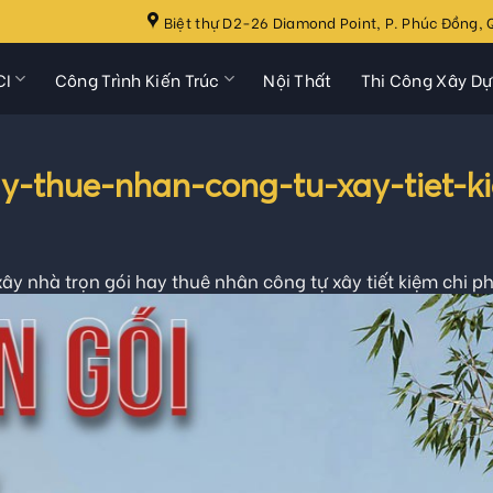
Biệt thự D2-26 Diamond Point, P. Phúc Đồng, Q
CI
Công Trình Kiến Trúc
Nội Thất
Thi Công Xây D
y-thue-nhan-cong-tu-xay-tiet-ki
ây nhà trọn gói hay thuê nhân công tự xây tiết kiệm chi ph