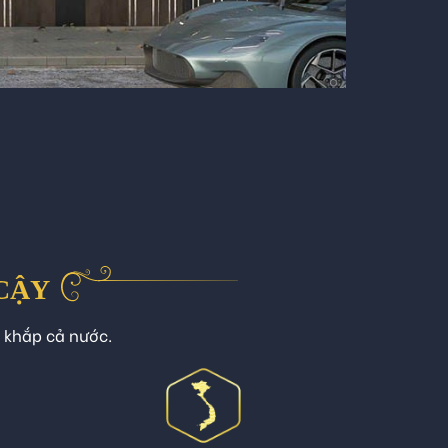
 CẬY
n khắp cả nước.