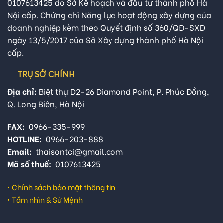
0107613425 do Sở Kế hoạch và đầu tư thành phố Hà
Nội cấp. Chứng chỉ Năng lực hoạt động xây dựng của
doanh nghiệp kèm theo Quyết định số 360/QĐ-SXD
ngày 13/5/2017 của Sở Xây dựng thành phố Hà Nội
cấp.
TRỤ SỞ CHÍNH
Địa chỉ:
Biệt thự D2-26 Diamond Point, P. Phúc Đồng,
Q. Long Biên, Hà Nội
FAX:
0966-335-999
HOTLINE:
0966-203-888
Email:
thaisontci@gmail.com
Mã số thuế:
0107613425
•
Chính sách bảo mật thông tin
•
Tầm nhìn & Sứ Mệnh