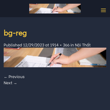
Skip
to
content
bg-reg
Published
12/29/2023
at
1914 × 366
in
Nội Thất
←
Previous
Next
→