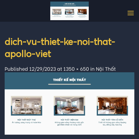
Skip
to
content
dich-vu-thiet-ke-noi-that-
apollo-viet
Published
12/29/2023
at
1350 × 650
in
Nội Thất