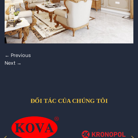
←
Previous
Next
→
ĐỐI TÁC CỦA CHÚNG TÔI