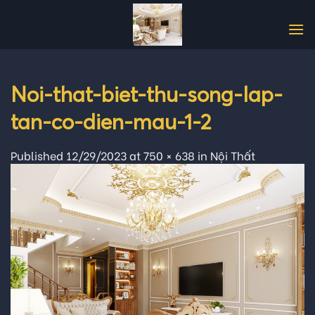
Skip
to
content
Noi-that-biet-thu-song-lap-
tan-co-dien-mau-1-2
Published
12/29/2023
at
750 × 638
in
Nội Thất