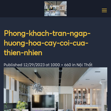
Skip
to
content
Phong-khach-tran-ngap-
huong-hoa-cay-coi-cua-
thien-nhien
Published
12/29/2023
at
1000 × 660
in
Nội Thất