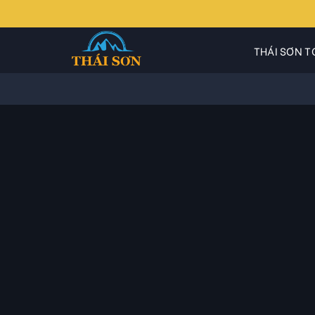
Skip
to
content
THÁI SƠN T