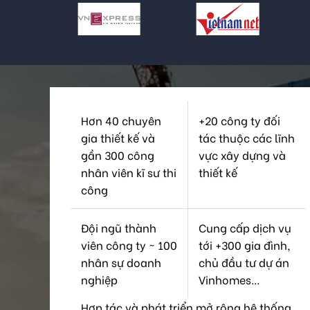
Hơn 40 chuyên
+20 công ty đối
gia thiết kế và
tác thuộc các lĩnh
gần 300 công
vực xây dựng và
nhân viên kĩ sư thi
thiết kế
công
Đội ngũ thành
Cung cấp dịch vụ
viên công ty ~ 100
tới +300 gia đình,
nhân sự doanh
chủ đầu tư dự án
nghiệp
Vinhomes...
Hợp tác và phát triển mở rộng hệ thống