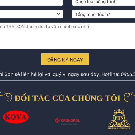
ĐĂNG KÝ NGAY
i Sơn sẽ liên hệ lại với quý vị ngay sau đây. Hotline: 0966
ĐỐI TÁC CỦA CHÚNG TÔI