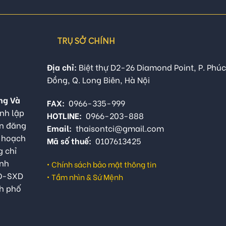
TRỤ SỞ CHÍNH
Địa chỉ:
Biệt thự D2-26 Diamond Point, P. Phúc
Đồng, Q. Long Biên, Hà Nội
ng Và
FAX:
0966-335-999
nh lập
HOTLINE:
0966-203-888
ận đăng
Email:
thaisontci@gmail.com
ế hoạch
Mã số thuế:
0107613425
g chỉ
anh
•
Chính sách bảo mật thông tin
QĐ-SXD
•
Tầm nhìn & Sứ Mệnh
h phố