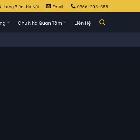
. Long Biên, Hà Nội
Email
0966-203-888
ựng
Chủ Nhà Quan Tâm
Liên Hệ