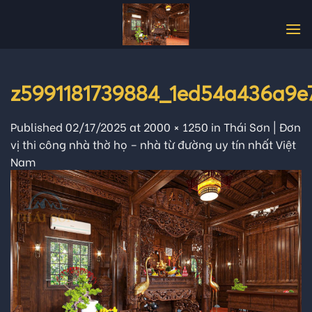
Skip
to
content
z5991181739884_1ed54a436a9e7
Published
02/17/2025
at
2000 × 1250
in
Thái Sơn | Đơn
vị thi công nhà thờ họ – nhà từ đường uy tín nhất Việt
Nam