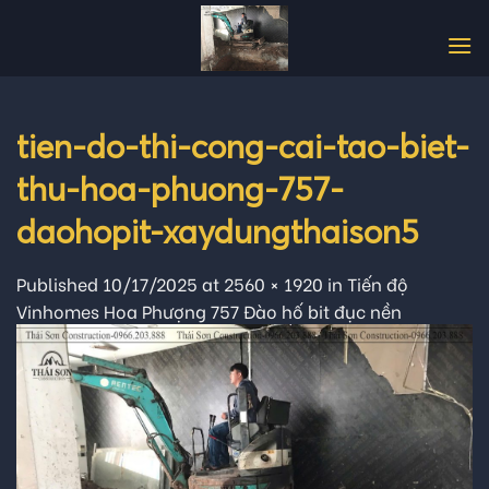
Skip
to
content
tien-do-thi-cong-cai-tao-biet-
thu-hoa-phuong-757-
daohopit-xaydungthaison5
Published
10/17/2025
at
2560 × 1920
in
Tiến độ
Vinhomes Hoa Phượng 757 Đào hố bit đục nền