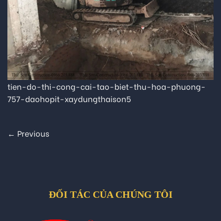
tien-do-thi-cong-cai-tao-biet-thu-hoa-phuong-
757-daohopit-xaydungthaison5
←
Previous
ĐỐI TÁC CỦA CHÚNG TÔI