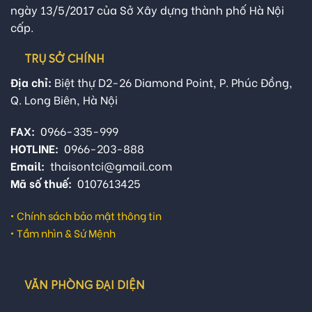
ngày 13/5/2017 của Sở Xây dựng thành phố Hà Nội
cấp.
TRỤ SỞ CHÍNH
Địa chỉ:
Biệt thự D2-26 Diamond Point, P. Phúc Đồng,
Q. Long Biên, Hà Nội
FAX:
0966-335-999
HOTLINE:
0966-203-888
Email:
thaisontci@gmail.com
Mã số thuế:
0107613425
•
Chính sách bảo mật thông tin
•
Tầm nhìn & Sứ Mệnh
VĂN PHÒNG ĐẠI DIỆN