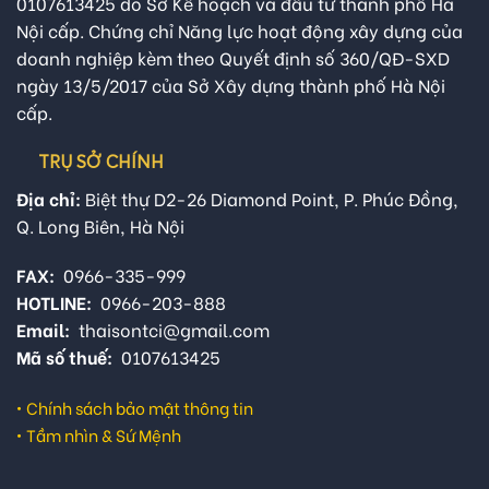
0107613425 do Sở Kế hoạch và đầu tư thành phố Hà
Nội cấp. Chứng chỉ Năng lực hoạt động xây dựng của
doanh nghiệp kèm theo Quyết định số 360/QĐ-SXD
ngày 13/5/2017 của Sở Xây dựng thành phố Hà Nội
cấp.
TRỤ SỞ CHÍNH
Địa chỉ:
Biệt thự D2-26 Diamond Point, P. Phúc Đồng,
Q. Long Biên, Hà Nội
FAX:
0966-335-999
HOTLINE:
0966-203-888
Email:
thaisontci@gmail.com
Mã số thuế:
0107613425
•
Chính sách bảo mật thông tin
•
Tầm nhìn & Sứ Mệnh