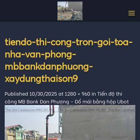
Skip
to
content
tiendo-thi-cong-tron-goi-toa-
nha-van-phong-
mbbankdanphuong-
xaydungthaison9
Published
10/30/2025
at
1280 × 960
in
Tiến độ thi
công MB Bank Đan Phượng – Đổ mái bằng hộp Ubot