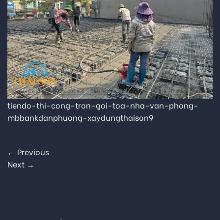
tiendo-thi-cong-tron-goi-toa-nha-van-phong-
mbbankdanphuong-xaydungthaison9
←
Previous
Next
→