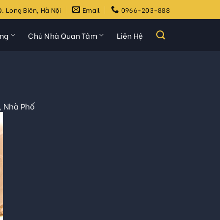
. Long Biên, Hà Nội
Email
0966-203-888
ựng
Chủ Nhà Quan Tâm
Liên Hệ
, Nhà Phố