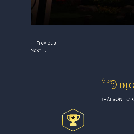
←
Previous
Next
→
DỊC
THÁI SƠN TCI C