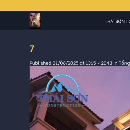
Skip
to
content
THÁI SƠN T
7
Published
01/06/2025
at
1365 × 2048
in
Tổng