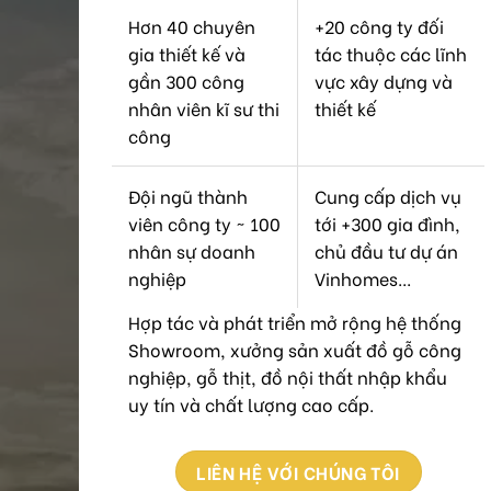
Hơn 40 chuyên
+20 công ty đối
gia thiết kế và
tác thuộc các lĩnh
gần 300 công
vực xây dựng và
nhân viên kĩ sư thi
thiết kế
công
Đội ngũ thành
Cung cấp dịch vụ
viên công ty ~ 100
tới +300 gia đình,
nhân sự doanh
chủ đầu tư dự án
nghiệp
Vinhomes...
Hợp tác và phát triển mở rộng hệ thống
Showroom, xưởng sản xuất đồ gỗ công
nghiệp, gỗ thịt, đồ nội thất nhập khẩu
uy tín và chất lượng cao cấp.
LIÊN HỆ VỚI CHÚNG TÔI