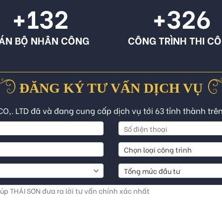
+132
+326
ÁN BỘ NHÂN CÔNG
CÔNG TRÌNH THI C
ĐĂNG KÝ TƯ VẤN DỊCH VỤ
CO,. LTD đã và đang cung cấp dịch vụ tới 63 tỉnh thành trê