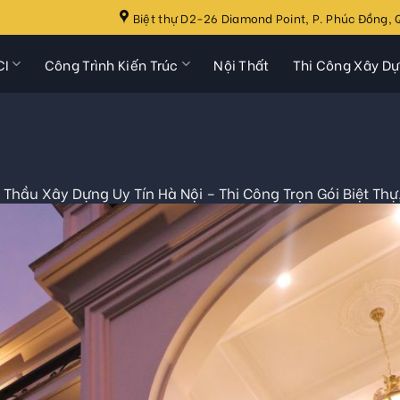
Biệt thự D2-26 Diamond Point, P. Phúc Đồng, Q
CI
Công Trình Kiến Trúc
Nội Thất
Thi Công Xây D
 Thầu Xây Dựng Uy Tín Hà Nội – Thi Công Trọn Gói Biệt Thự