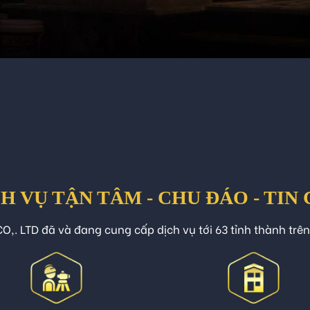
H VỤ TẬN TÂM - CHU ĐÁO - TIN
O,. LTD đã và đang cung cấp dịch vụ tới 63 tỉnh thành trê