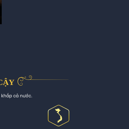
 CẬY
n khắp cả nước.