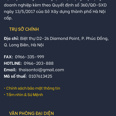
doanh nghiệp kèm theo Quyết định số 360/QĐ-SXD
ngày 13/5/2017 của Sở Xây dựng thành phố Hà Nội
cấp.
TRỤ SỞ CHÍNH
Địa chỉ:
Biệt thự D2-26 Diamond Point, P. Phúc Đồng,
Q. Long Biên, Hà Nội
FAX:
0966-335-999
HOTLINE:
0966-203-888
Email:
thaisontci@gmail.com
Mã số thuế:
0107613425
•
Chính sách bảo mật thông tin
•
Tầm nhìn & Sứ Mệnh
VĂN PHÒNG ĐẠI DIỆN