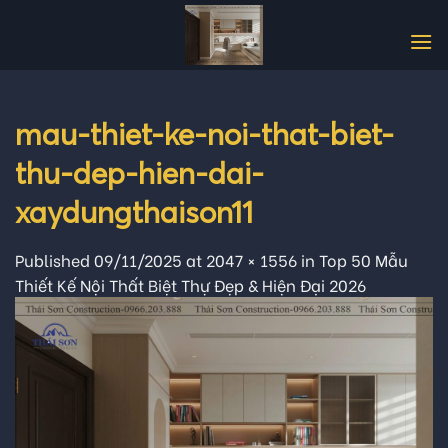
Skip
to
content
mau-thiet-ke-noi-that-biet-
thu-dep-hien-dai-
xaydungthaison11
Published
09/11/2025
at
2047 × 1556
in
Top 50 Mẫu
Thiết Kế Nội Thất Biệt Thự Đẹp & Hiện Đại 2026