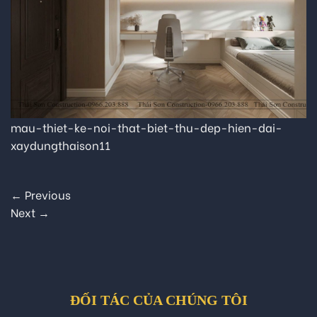
mau-thiet-ke-noi-that-biet-thu-dep-hien-dai-
xaydungthaison11
←
Previous
Next
→
ĐỐI TÁC CỦA CHÚNG TÔI