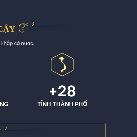
 CẬY
n khắp cả nước.
+
28
ÔNG
TỈNH THÀNH PHỐ