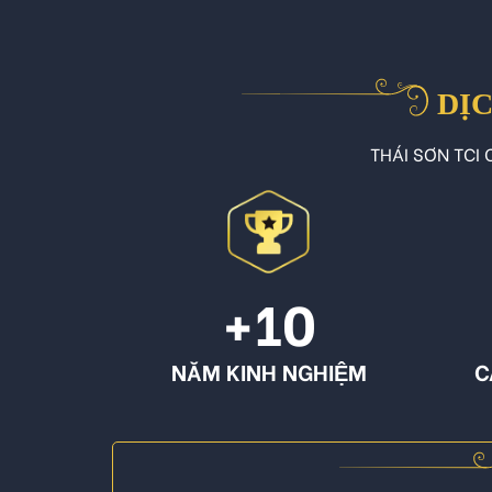
DỊC
THÁI SƠN TCI C
+10
NĂM KINH NGHIỆM
C