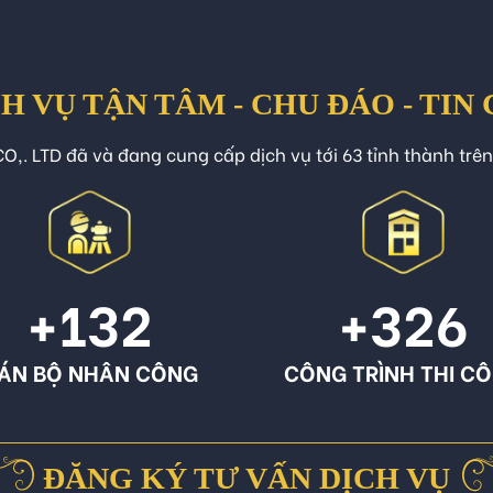
H VỤ TẬN TÂM - CHU ĐÁO - TIN
O,. LTD đã và đang cung cấp dịch vụ tới 63 tỉnh thành trê
+132
+326
ÁN BỘ NHÂN CÔNG
CÔNG TRÌNH THI C
ĐĂNG KÝ TƯ VẤN DỊCH VỤ