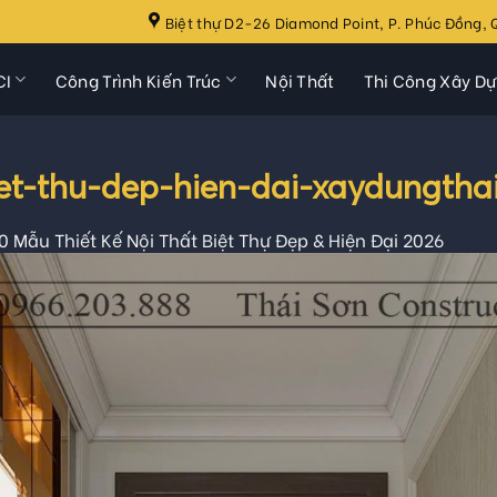
Biệt thự D2-26 Diamond Point, P. Phúc Đồng, Q
CI
Công Trình Kiến Trúc
Nội Thất
Thi Công Xây D
iet-thu-dep-hien-dai-xaydungtha
0 Mẫu Thiết Kế Nội Thất Biệt Thự Đẹp & Hiện Đại 2026