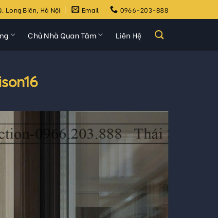
. Long Biên, Hà Nội
Email
0966-203-888
ựng
Chủ Nhà Quan Tâm
Liên Hệ
ison16