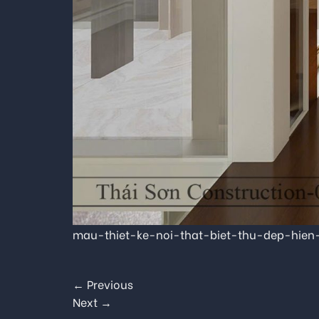
mau-thiet-ke-noi-that-biet-thu-dep-hien
←
Previous
Next
→