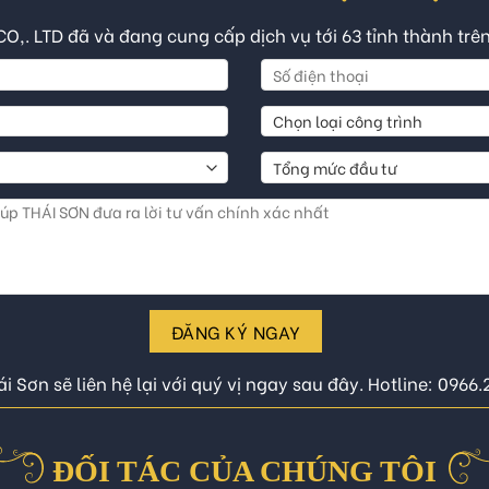
CO,. LTD đã và đang cung cấp dịch vụ tới 63 tỉnh thành trê
ĐĂNG KÝ NGAY
i Sơn sẽ liên hệ lại với quý vị ngay sau đây. Hotline: 0966
ĐỐI TÁC CỦA CHÚNG TÔI