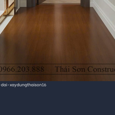
-dai-xaydungthaison16