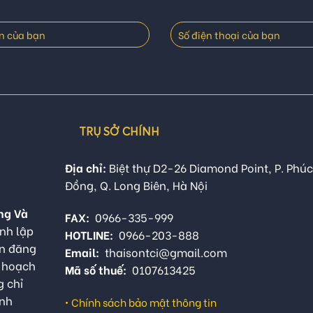
TRỤ SỞ CHÍNH
Địa chỉ:
Biệt thự D2-26 Diamond Point, P. Phúc
Đồng, Q. Long Biên, Hà Nội
ng Và
FAX:
0966-335-999
nh lập
HOTLINE:
0966-203-888
ận đăng
Email:
thaisontci@gmail.com
ế hoạch
Mã số thuế:
0107613425
g chỉ
anh
•
Chính sách bảo mật thông tin