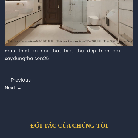
mau-thiet-ke-noi-that-biet-thu-dep-hien-dai-
xaydungthaison25
←
Previous
Next
→
ĐỐI TÁC CỦA CHÚNG TÔI