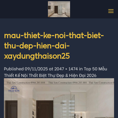
Skip
to
content
mau-thiet-ke-noi-that-biet-
thu-dep-hien-dai-
xaydungthaison25
Published
09/11/2025
at
2047 × 1474
in
Top 50 Mẫu
Thiết Kế Nội Thất Biệt Thự Đẹp & Hiện Đại 2026