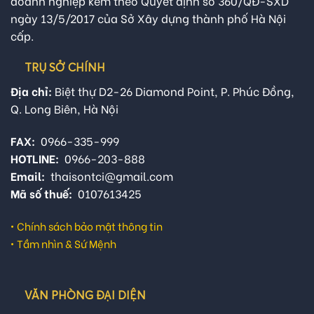
doanh nghiệp kèm theo Quyết định số 360/QĐ-SXD
ngày 13/5/2017 của Sở Xây dựng thành phố Hà Nội
cấp.
TRỤ SỞ CHÍNH
Địa chỉ:
Biệt thự D2-26 Diamond Point, P. Phúc Đồng,
Q. Long Biên, Hà Nội
FAX:
0966-335-999
HOTLINE:
0966-203-888
Email:
thaisontci@gmail.com
Mã số thuế:
0107613425
•
Chính sách bảo mật thông tin
•
Tầm nhìn & Sứ Mệnh
VĂN PHÒNG ĐẠI DIỆN