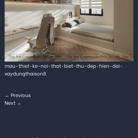
mau-thiet-ke-noi-that-biet-thu-dep-hien-dai-
xaydungthaison8
←
Previous
Next
→