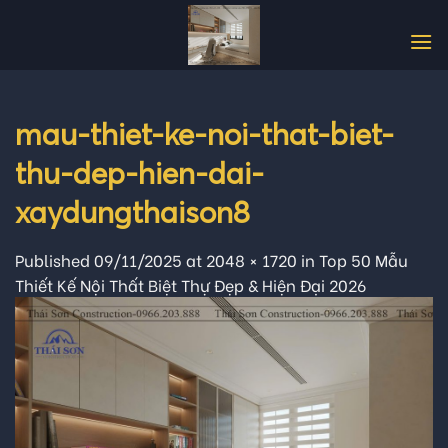
Skip
to
content
mau-thiet-ke-noi-that-biet-
thu-dep-hien-dai-
xaydungthaison8
Published
09/11/2025
at
2048 × 1720
in
Top 50 Mẫu
Thiết Kế Nội Thất Biệt Thự Đẹp & Hiện Đại 2026