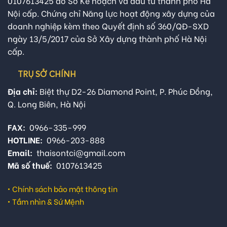
0107613425 do Sở Kế hoạch và đầu tư thành phố Hà
Nội cấp. Chứng chỉ Năng lực hoạt động xây dựng của
doanh nghiệp kèm theo Quyết định số 360/QĐ-SXD
ngày 13/5/2017 của Sở Xây dựng thành phố Hà Nội
cấp.
TRỤ SỞ CHÍNH
Địa chỉ:
Biệt thự D2-26 Diamond Point, P. Phúc Đồng,
Q. Long Biên, Hà Nội
FAX:
0966-335-999
HOTLINE:
0966-203-888
Email:
thaisontci@gmail.com
Mã số thuế:
0107613425
•
Chính sách bảo mật thông tin
•
Tầm nhìn & Sứ Mệnh