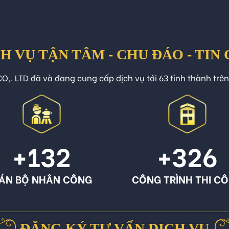
H VỤ TẬN TÂM - CHU ĐÁO - TIN
O,. LTD đã và đang cung cấp dịch vụ tới 63 tỉnh thành trê
+132
+326
ÁN BỘ NHÂN CÔNG
CÔNG TRÌNH THI C
ĐĂNG KÝ TƯ VẤN DỊCH VỤ