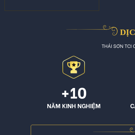
DỊC
THÁI SƠN TCI C
+10
NĂM KINH NGHIỆM
C