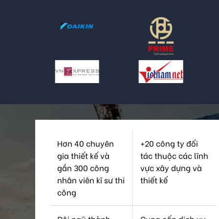
Hơn 40 chuyên
+20 công ty đối
gia thiết kế và
tác thuộc các lĩnh
gần 300 công
vực xây dựng và
nhân viên kĩ sư thi
thiết kế
công
Đội ngũ thành
Cung cấp dịch vụ