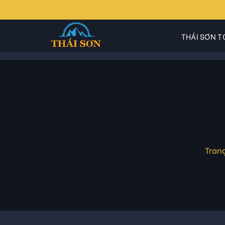
Skip
to
content
THÁI SƠN T
Tran