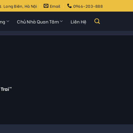
. Long Biên, Hà Nội
Email
0966-203-888
ựng
Chủ Nhà Quan Tâm
Liên Hệ
Trai”