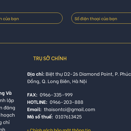
TRỤ SỞ CHÍNH
Địa chỉ:
Biệt thự D2-26 Diamond Point, P. Phúc
Đồng, Q. Long Biên, Hà Nội
ng Và
FAX:
0966-335-999
nh lập
HOTLINE:
0966-203-888
ận đăng
Email:
thaisontci@gmail.com
ế hoạch
Mã số thuế:
0107613425
g chỉ
anh
•
Chính sách bảo mật thông tin