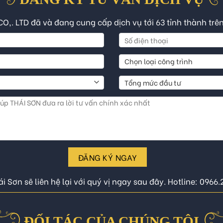
CO,. LTD đã và đang cung cấp dịch vụ tới 63 tỉnh thành trê
ĐĂNG KÝ NGAY
i Sơn sẽ liên hệ lại với quý vị ngay sau đây. Hotline: 0966
ĐỐI TÁC CỦA CHÚNG TÔI