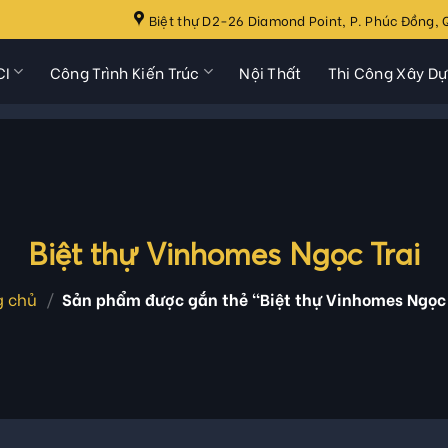
Biệt thự D2-26 Diamond Point, P. Phúc Đồng, Q
CI
Công Trình Kiến Trúc
Nội Thất
Thi Công Xây D
Biệt thự Vinhomes Ngọc Trai
g chủ
/
Sản phẩm được gắn thẻ “Biệt thự Vinhomes Ngọc 