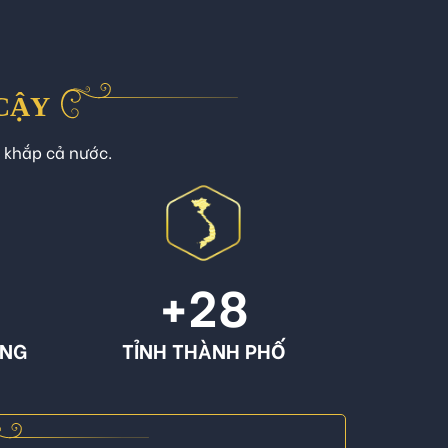
 CẬY
n khắp cả nước.
+
28
ÔNG
TỈNH THÀNH PHỐ