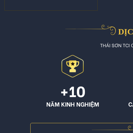
DỊC
THÁI SƠN TCI C
+10
NĂM KINH NGHIỆM
C