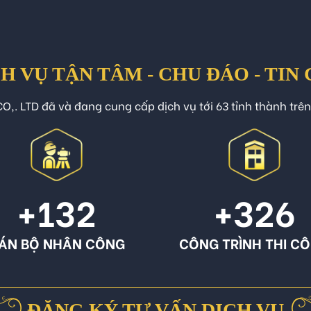
H VỤ TẬN TÂM - CHU ĐÁO - TIN
O,. LTD đã và đang cung cấp dịch vụ tới 63 tỉnh thành trê
+132
+326
ÁN BỘ NHÂN CÔNG
CÔNG TRÌNH THI C
ĐĂNG KÝ TƯ VẤN DỊCH VỤ