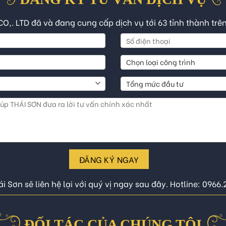
CO,. LTD đã và đang cung cấp dịch vụ tới 63 tỉnh thành trê
ĐĂNG KÝ NGAY
i Sơn sẽ liên hệ lại với quý vị ngay sau đây. Hotline: 0966
ĐỐI TÁC CỦA CHÚNG TÔI