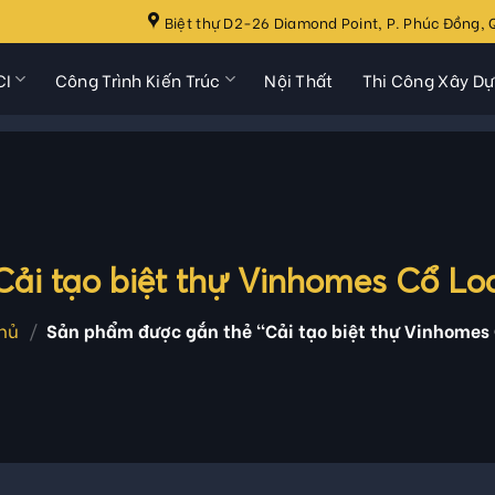
Biệt thự D2-26 Diamond Point, P. Phúc Đồng, Q
CI
Công Trình Kiến Trúc
Nội Thất
Thi Công Xây D
Cải tạo biệt thự Vinhomes Cổ Lo
hủ
/
Sản phẩm được gắn thẻ “Cải tạo biệt thự Vinhomes