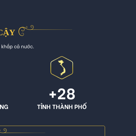
 CẬY
n khắp cả nước.
+
28
ÔNG
TỈNH THÀNH PHỐ