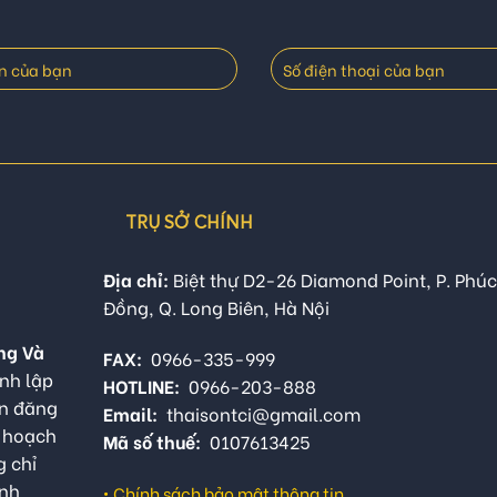
TRỤ SỞ CHÍNH
Địa chỉ:
Biệt thự D2-26 Diamond Point, P. Phúc
Đồng, Q. Long Biên, Hà Nội
ng Và
FAX:
0966-335-999
nh lập
HOTLINE:
0966-203-888
ận đăng
Email:
thaisontci@gmail.com
ế hoạch
Mã số thuế:
0107613425
g chỉ
anh
•
Chính sách bảo mật thông tin