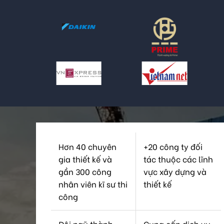
Hơn 40 chuyên
+20 công ty đối
gia thiết kế và
tác thuộc các lĩnh
gần 300 công
vực xây dựng và
nhân viên kĩ sư thi
thiết kế
công
Đội ngũ thành
Cung cấp dịch vụ