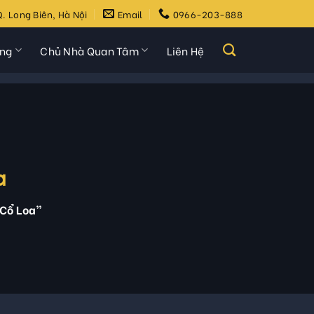
. Long Biên, Hà Nội
Email
0966-203-888
ựng
Chủ Nhà Quan Tâm
Liên Hệ
a
 Cổ Loa”