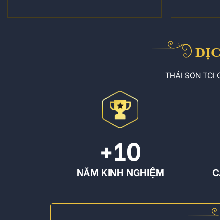
DỊC
THÁI SƠN TCI C
+10
NĂM KINH NGHIỆM
C