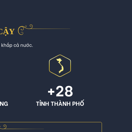
 CẬY
n khắp cả nước.
+
28
ÔNG
TỈNH THÀNH PHỐ