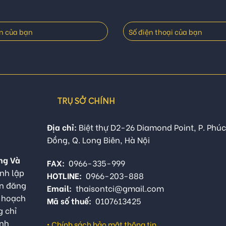
TRỤ SỞ CHÍNH
Địa chỉ:
Biệt thự D2-26 Diamond Point, P. Phúc
Đồng, Q. Long Biên, Hà Nội
ng Và
FAX:
0966-335-999
nh lập
HOTLINE:
0966-203-888
ận đăng
Email:
thaisontci@gmail.com
ế hoạch
Mã số thuế:
0107613425
g chỉ
anh
•
Chính sách bảo mật thông tin