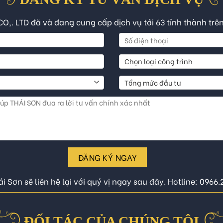
CO,. LTD đã và đang cung cấp dịch vụ tới 63 tỉnh thành trê
ĐĂNG KÝ NGAY
i Sơn sẽ liên hệ lại với quý vị ngay sau đây. Hotline: 0966
ĐỐI TÁC CỦA CHÚNG TÔI