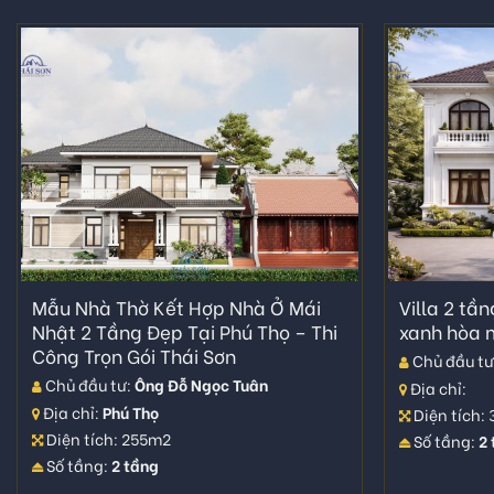
Mẫu Nhà Thờ Kết Hợp Nhà Ở Mái
Villa 2 tầ
Nhật 2 Tầng Đẹp Tại Phú Thọ – Thi
xanh hòa m
Công Trọn Gói Thái Sơn
Chủ đầu tư
Chủ đầu tư:
Ông Đỗ Ngọc Tuân
Địa chỉ:
Địa chỉ:
Phú Thọ
Diện tích:
Diện tích: 255m2
Số tầng:
2
Số tầng:
2 tầng