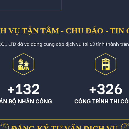
H VỤ TẬN TÂM - CHU ĐÁO - TIN
O,. LTD đã và đang cung cấp dịch vụ tới 63 tỉnh thành trê
+132
+326
ÁN BỘ NHÂN CÔNG
CÔNG TRÌNH THI C
ĐĂNG KÝ TƯ VẤN DỊCH VỤ