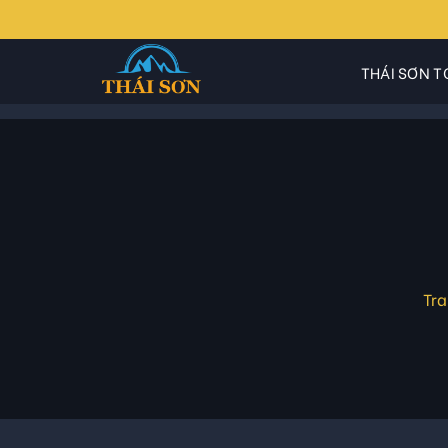
Skip
to
content
THÁI SƠN T
Tr