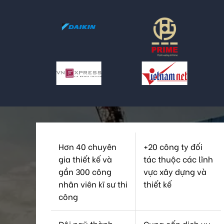
Hơn 40 chuyên
+20 công ty đối
gia thiết kế và
tác thuộc các lĩnh
gần 300 công
vực xây dựng và
nhân viên kĩ sư thi
thiết kế
công
Đội ngũ thành
Cung cấp dịch vụ