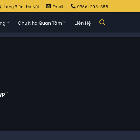
. Long Biên, Hà Nội
Email
0966-203-888
ựng
Chủ Nhà Quan Tâm
Liên Hệ
ẹp”