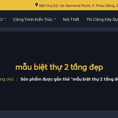
Biệt thự D2-26 Diamond Point, P. Phúc Đồng, Q
CI
Công Trình Kiến Trúc
Nội Thất
Thi Công Xây D
mẫu biệt thự 2 tầng đẹp
ang chủ
/
Sản phẩm được gắn thẻ “mẫu biệt thự 2 tầng đ