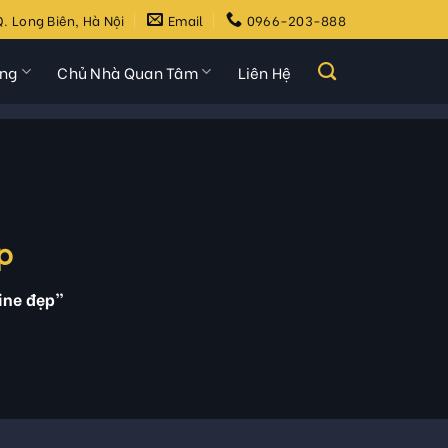
. Long Biên, Hà Nội
Email
0966-203-888
ựng
Chủ Nhà Quan Tâm
Liên Hệ
p
ine đẹp”