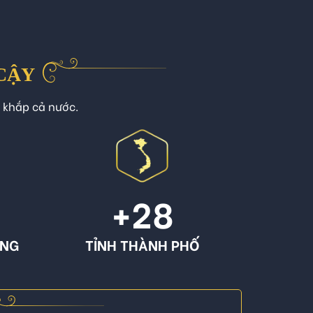
 CẬY
n khắp cả nước.
+
28
ÔNG
TỈNH THÀNH PHỐ