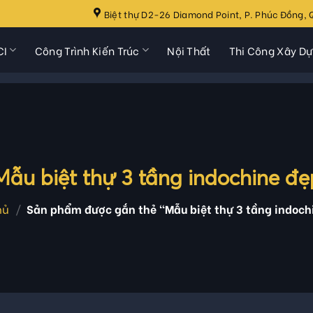
Biệt thự D2-26 Diamond Point, P. Phúc Đồng, Q
CI
Công Trình Kiến Trúc
Nội Thất
Thi Công Xây D
Mẫu biệt thự 3 tầng indochine đẹ
hủ
/
Sản phẩm được gắn thẻ “Mẫu biệt thự 3 tầng indoch