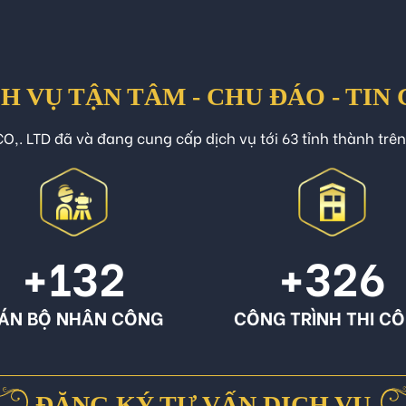
H VỤ TẬN TÂM - CHU ĐÁO - TIN
O,. LTD đã và đang cung cấp dịch vụ tới 63 tỉnh thành trê
+132
+326
ÁN BỘ NHÂN CÔNG
CÔNG TRÌNH THI C
ĐĂNG KÝ TƯ VẤN DỊCH VỤ