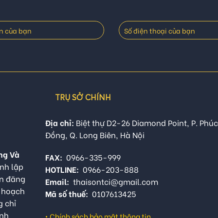
TRỤ SỞ CHÍNH
Địa chỉ:
Biệt thự D2-26 Diamond Point, P. Phúc
Đồng, Q. Long Biên, Hà Nội
ng Và
FAX:
0966-335-999
nh lập
HOTLINE:
0966-203-888
ận đăng
Email:
thaisontci@gmail.com
ế hoạch
Mã số thuế:
0107613425
g chỉ
anh
•
Chính sách bảo mật thông tin