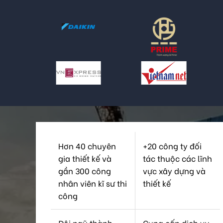
Hơn 40 chuyên
+20 công ty đối
gia thiết kế và
tác thuộc các lĩnh
gần 300 công
vực xây dựng và
nhân viên kĩ sư thi
thiết kế
công
Đội ngũ thành
Cung cấp dịch vụ