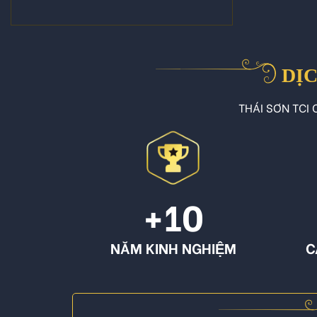
DỊC
THÁI SƠN TCI C
+10
NĂM KINH NGHIỆM
C