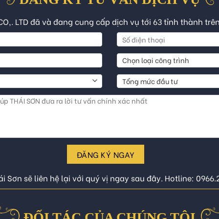
CO,. LTD đã và đang cung cấp dịch vụ tới 63 tỉnh thành trê
ĐĂNG KÝ NGAY
i Sơn sẽ liên hệ lại với quý vị ngay sau đây. Hotline: 0966
ĐỐI TÁC CỦA CHÚNG TÔI