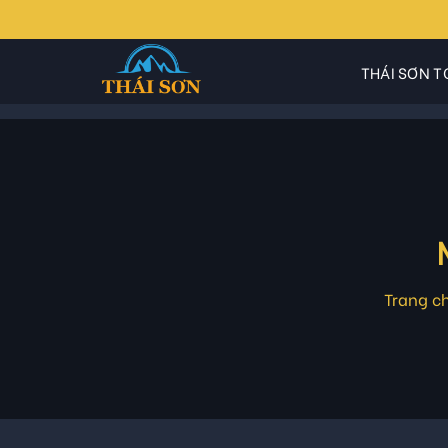
Skip
to
content
THÁI SƠN T
Trang c