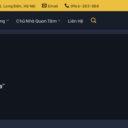
. Long Biên, Hà Nội
Email
0966-203-888
ựng
Chủ Nhà Quan Tâm
Liên Hệ
g”