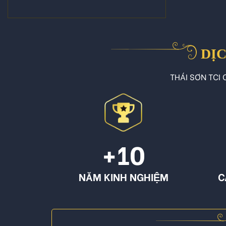
DỊC
THÁI SƠN TCI C
+10
NĂM KINH NGHIỆM
C