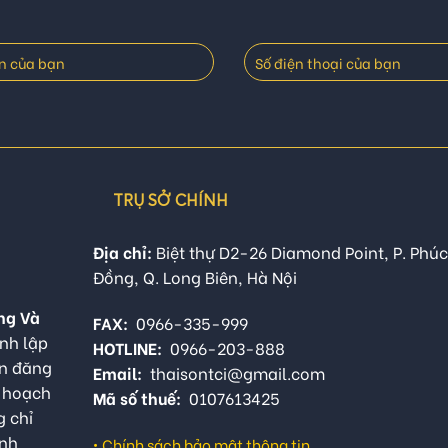
TRỤ SỞ CHÍNH
Địa chỉ:
Biệt thự D2-26 Diamond Point, P. Phúc
Đồng, Q. Long Biên, Hà Nội
ng Và
FAX:
0966-335-999
nh lập
HOTLINE:
0966-203-888
ận đăng
Email:
thaisontci@gmail.com
ế hoạch
Mã số thuế:
0107613425
g chỉ
anh
•
Chính sách bảo mật thông tin