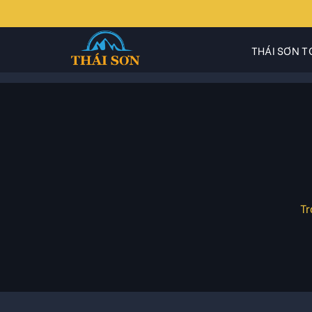
Skip
to
content
THÁI SƠN T
Tr