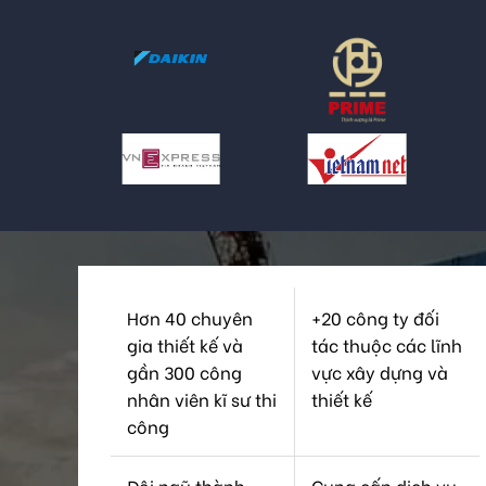
Hơn 40 chuyên
+20 công ty đối
gia thiết kế và
tác thuộc các lĩnh
gần 300 công
vực xây dựng và
nhân viên kĩ sư thi
thiết kế
công
Đội ngũ thành
Cung cấp dịch vụ