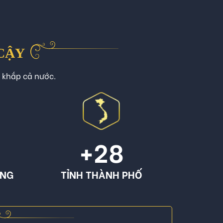
 CẬY
n khắp cả nước.
+
28
ÔNG
TỈNH THÀNH PHỐ