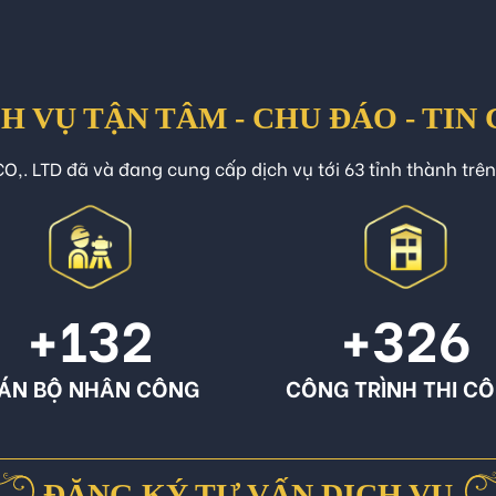
H VỤ TẬN TÂM - CHU ĐÁO - TIN
O,. LTD đã và đang cung cấp dịch vụ tới 63 tỉnh thành trê
+132
+326
ÁN BỘ NHÂN CÔNG
CÔNG TRÌNH THI C
ĐĂNG KÝ TƯ VẤN DỊCH VỤ