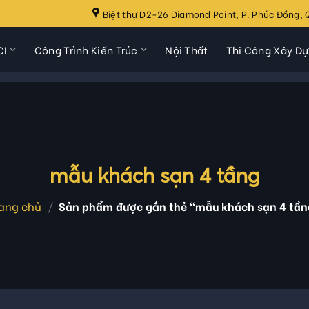
Biệt thự D2-26 Diamond Point, P. Phúc Đồng, Q
CI
Công Trình Kiến Trúc
Nội Thất
Thi Công Xây D
mẫu khách sạn 4 tầng
ang chủ
/
Sản phẩm được gắn thẻ “mẫu khách sạn 4 tần