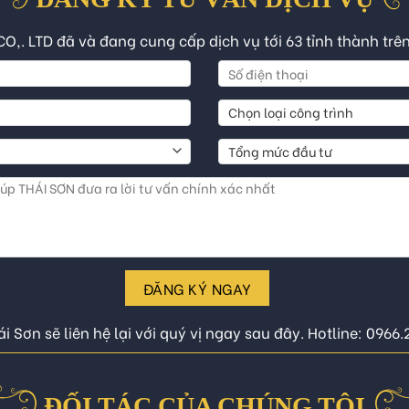
CO,. LTD đã và đang cung cấp dịch vụ tới 63 tỉnh thành trê
ĐĂNG KÝ NGAY
i Sơn sẽ liên hệ lại với quý vị ngay sau đây. Hotline: 0966
ĐỐI TÁC CỦA CHÚNG TÔI