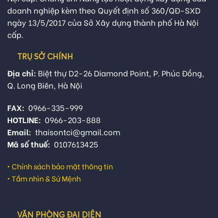
doanh nghiệp kèm theo Quyết định số 360/QĐ-SXD
ngày 13/5/2017 của Sở Xây dựng thành phố Hà Nội
cấp.
TRỤ SỞ CHÍNH
Địa chỉ:
Biệt thự D2-26 Diamond Point, P. Phúc Đồng,
Q. Long Biên, Hà Nội
FAX:
0966-335-999
HOTLINE:
0966-203-888
Email:
thaisontci@gmail.com
Mã số thuế:
0107613425
•
Chính sách bảo mật thông tin
•
Tầm nhìn & Sứ Mệnh
VĂN PHÒNG ĐẠI DIỆN