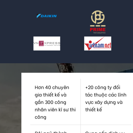
Hơn 40 chuyên
+20 công ty đối
gia thiết kế và
tác thuộc các lĩnh
gần 300 công
vực xây dựng và
nhân viên kĩ sư thi
thiết kế
công
Đội ngũ thành
Cung cấp dịch vụ