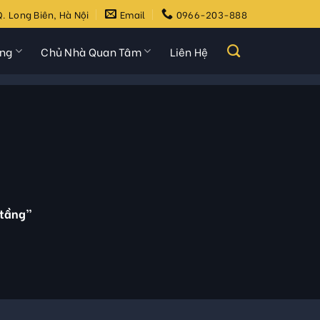
. Long Biên, Hà Nội
Email
0966-203-888
ựng
Chủ Nhà Quan Tâm
Liên Hệ
 tầng”