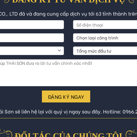
CO,. LTD đã và đang cung cấp dịch vụ tới 63 tỉnh thành trê
ĐĂNG KÝ NGAY
i Sơn sẽ liên hệ lại với quý vị ngay sau đây. Hotline: 0966
ĐỐI TÁC CỦA CHÚNG TÔI