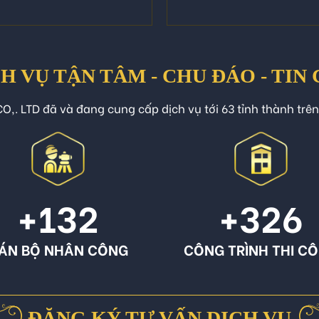
H VỤ TẬN TÂM - CHU ĐÁO - TIN
O,. LTD đã và đang cung cấp dịch vụ tới 63 tỉnh thành trê
+132
+326
ÁN BỘ NHÂN CÔNG
CÔNG TRÌNH THI C
ĐĂNG KÝ TƯ VẤN DỊCH VỤ