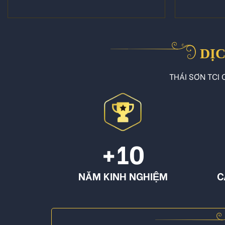
DỊC
THÁI SƠN TCI C
+10
NĂM KINH NGHIỆM
C