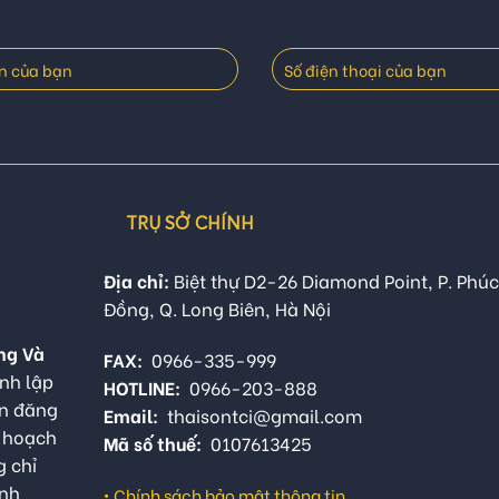
TRỤ SỞ CHÍNH
Địa chỉ:
Biệt thự D2-26 Diamond Point, P. Phúc
Đồng, Q. Long Biên, Hà Nội
ng Và
FAX:
0966-335-999
nh lập
HOTLINE:
0966-203-888
ận đăng
Email:
thaisontci@gmail.com
ế hoạch
Mã số thuế:
0107613425
g chỉ
anh
•
Chính sách bảo mật thông tin