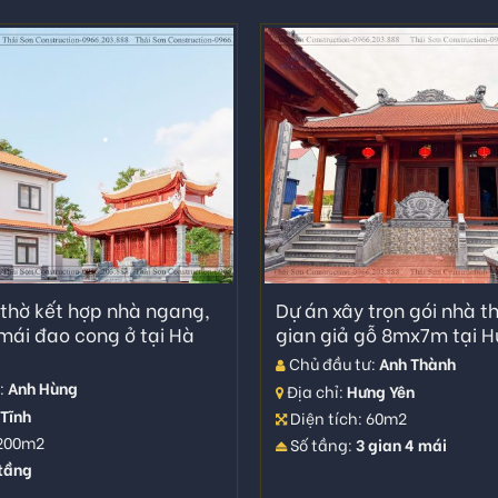
 thờ kết hợp nhà ngang,
Dự án xây trọn gói nhà t
mái đao cong ở tại Hà
gian giả gỗ 8mx7m tại H
Chủ đầu tư:
Anh Thành
:
Anh Hùng
Địa chỉ:
Hưng Yên
Tĩnh
Diện tích: 60m2
 200m2
Số tầng:
3 gian 4 mái
 tầng