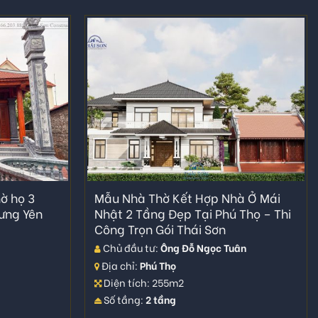
hờ họ 3
Mẫu Nhà Thờ Kết Hợp Nhà Ở Mái
ưng Yên
Nhật 2 Tầng Đẹp Tại Phú Thọ – Thi
Công Trọn Gói Thái Sơn
Chủ đầu tư:
Ông Đỗ Ngọc Tuân
Địa chỉ:
Phú Thọ
Diện tích: 255m2
Số tầng:
2 tầng