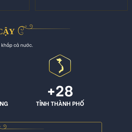
 CẬY
n khắp cả nước.
+
28
ÔNG
TỈNH THÀNH PHỐ