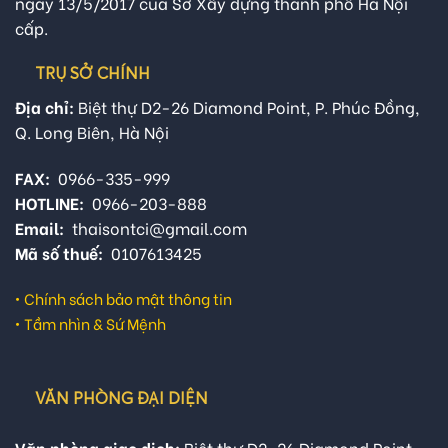
ngày 13/5/2017 của Sở Xây dựng thành phố Hà Nội
cấp.
TRỤ SỞ CHÍNH
Địa chỉ:
Biệt thự D2-26 Diamond Point, P. Phúc Đồng,
Q. Long Biên, Hà Nội
FAX:
0966-335-999
HOTLINE:
0966-203-888
Email:
thaisontci@gmail.com
Mã số thuế:
0107613425
•
Chính sách bảo mật thông tin
•
Tầm nhìn & Sứ Mệnh
VĂN PHÒNG ĐẠI DIỆN
Văn phòng giao dịch:
Biệt thự D2-26 Diamond Point,