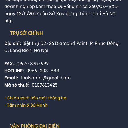
doanh nghiệp kèm theo Quyết định số 360/QĐ-SXD
ngày 13/5/2017 của Sở Xây dựng thành phố Hà Nội
cấp.
TRỤ SỞ CHÍNH
Địa chỉ:
Biệt thự D2-26 Diamond Point, P. Phúc Đồng,
Q. Long Biên, Hà Nội
FAX:
0966-335-999
HOTLINE:
0966-203-888
Email:
thaisontci@gmail.com
Mã số thuế:
0107613425
•
Chính sách bảo mật thông tin
•
Tầm nhìn & Sứ Mệnh
VĂN PHÒNG ĐẠI DIỆN