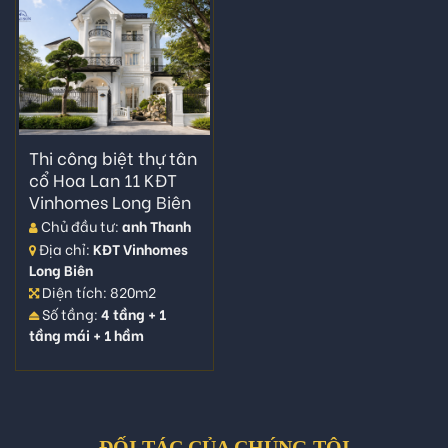
Thi công biệt thự tân
cổ Hoa Lan 11 KĐT
Vinhomes Long Biên
Chủ đầu tư:
anh Thanh
Địa chỉ:
KĐT Vinhomes
Long Biên
Diện tích: 820m2
Số tầng:
4 tầng + 1
tầng mái + 1 hầm
ĐỐI TÁC CỦA CHÚNG TÔI