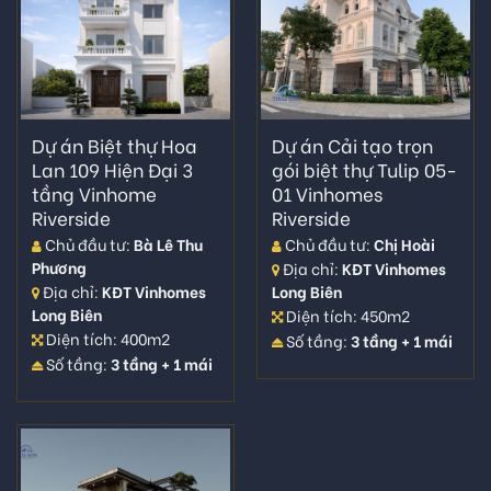
Dự án Cải tạo trọn
Dự án Biệt thự Hoa
gói biệt thự Tulip 05-
Lan 109 Hiện Đại 3
01 Vinhomes
tầng Vinhome
Riverside
Riverside
Chủ đầu tư:
Chị Hoài
Chủ đầu tư:
Bà Lê Thu
Phương
Địa chỉ:
KĐT Vinhomes
Long Biên
Địa chỉ:
KĐT Vinhomes
Long Biên
Diện tích: 450m2
Diện tích: 400m2
Số tầng:
3 tầng + 1 mái
Số tầng:
3 tầng + 1 mái