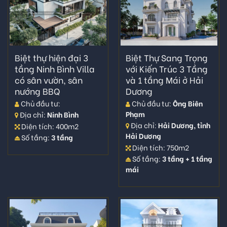
Biệt thự hiện đại 3
Biệt Thự Sang Trọng
tầng Ninh Bình Villa
với Kiến Trúc 3 Tầng
có sân vườn, sân
và 1 tầng Mái ở Hải
nướng BBQ
Dương
Chủ đầu tư:
Chủ đầu tư:
Ông Biên
Phạm
Địa chỉ:
Ninh Bình
Địa chỉ:
Hải Dương, tỉnh
Diện tích: 400m2
Hải Dương
Số tầng:
3 tầng
Diện tích: 750m2
Số tầng:
3 tầng + 1 tầng
mái