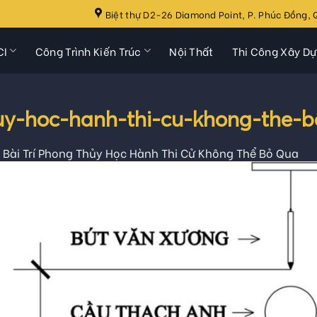
Biệt thự D2-26 Diamond Point, P. Phúc Đồng, Q
CI
Công Trình Kiến Trúc
Nội Thất
Thi Công Xây D
uy-hoc-hanh-thi-cu-khong-the-
 Bài Trí Phong Thủy Học Hành Thi Cử Không Thể Bỏ Qua