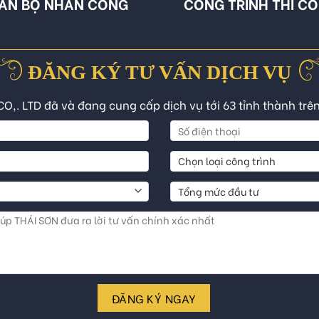
ÁN BỘ NHÂN CÔNG
CÔNG TRÌNH THI C
ĐĂNG KÝ TƯ VẤN DỊCH VỤ
CO,. LTD đã và đang cung cấp dịch vụ tới 63 tỉnh thành trê
ĐĂNG KÝ NGAY