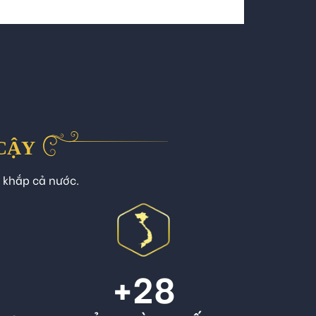
 CẬY
n khắp cả nước.
+
28