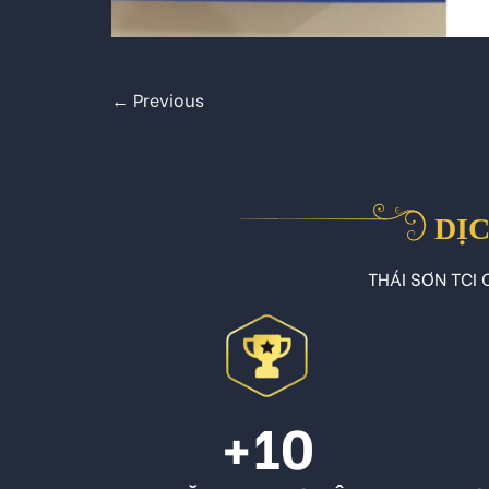
←
Previous
DỊC
THÁI SƠN TCI C
+10