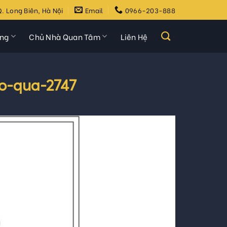
. Long Biên, Hà Nội
Email
0966-203-888
ựng
Chủ Nhà Quan Tâm
Liên Hệ
bo-qua-2747