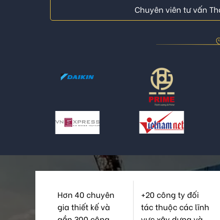
Chuyên viên tư vấn Thá
Hơn 40 chuyên
+20 công ty đối
gia thiết kế và
tác thuộc các lĩnh
gần 300 công
vực xây dựng và