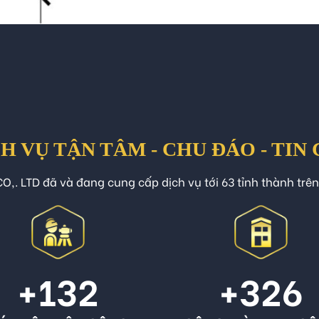
H VỤ TẬN TÂM - CHU ĐÁO - TIN
O,. LTD đã và đang cung cấp dịch vụ tới 63 tỉnh thành trê
+132
+326