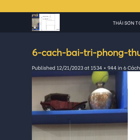
Skip
to
content
THÁI SƠN T
6-cach-bai-tri-phong-th
Published
12/21/2023
at
1534 × 944
in
6 Cách