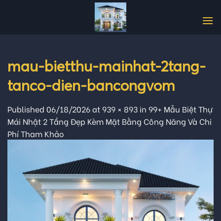
Skip
to
content
mau-bietthu-mainhat-2tang-
tanco-dien-bancongvom
Published
06/18/2026
at
939 × 893
in
99+ Mẫu Biệt Thự
Mái Nhật 2 Tầng Đẹp Kèm Mặt Bằng Công Năng Và Chi
Phí Tham Khảo