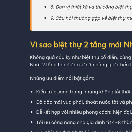
8. Đơn vị thiết kế và thi công biệt th
9. Câu hỏi thường gặp về biệt thự m
Vì sao biệt thự 2 tầng mái N
Không quá cầu kỳ như biệt thự cổ điển, cũng
Nhật 2 tầng tạo được sự cân bằng giữa kiến 
Những ưu điểm nổi bật gồm:
Kiến trúc sang trọng nhưng không lỗi thời.
Độ dốc mái vừa phải, thoát nước tốt và ph
Dễ kết hợp với nhiều phong cách: hiện đại,
Tối ưu công năng cho gia đình từ 4–8 thàn
Chi phí xây dựng hợp lý hơn nhiều mẫu biệ