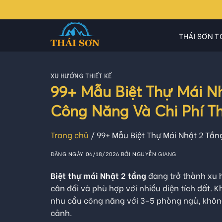
Skip
to
content
THÁI SƠN T
XU HƯỚNG THIẾT KẾ
99+ Mẫu Biệt Thự Mái N
Công Năng Và Chi Phí 
Trang chủ
/
99+ Mẫu Biệt Thự Mái Nhật 2 Tầ
ĐĂNG NGÀY
06/18/2026
BỞI
NGUYỄN GIANG
Biệt thự mái Nhật 2 tầng
đang trở thành xu h
cân đối và phù hợp với nhiều diện tích đất.
nhu cầu công năng với 3–5 phòng ngủ, không 
cảnh.