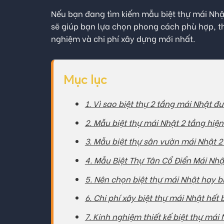
Nếu bạn đang tìm kiếm mẫu biệt thự mái Nhật
sẽ giúp bạn lựa chọn phong cách phù hợp, th
nghiệm và chi phí xây dựng mới nhất.
Mục lục
1. Vì sao biệt thự 2 tầng mái Nhật đ
2. Mẫu biệt thự mái Nhật 2 tầng hiện
3. Mẫu biệt thự sân vườn mái Nhật 2
4. Mẫu Biệt Thự Tân Cổ Điển Mái Nhậ
5. Nên chọn biệt thự mái Nhật hay b
6. Chi phí xây biệt thự mái Nhật hết
7. Kinh nghiệm thiết kế biệt thự mái