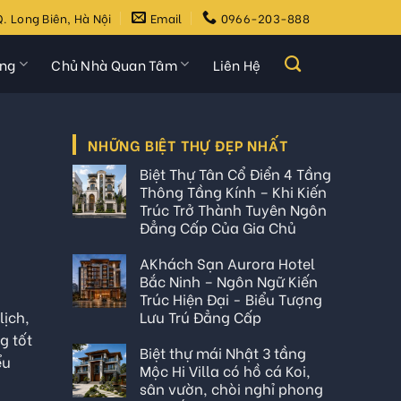
. Long Biên, Hà Nội
Email
0966-203-888
ựng
Chủ Nhà Quan Tâm
Liên Hệ
NHỮNG BIỆT THỰ ĐẸP NHẤT
Biệt Thự Tân Cổ Điển 4 Tầng
Thông Tầng Kính – Khi Kiến
Trúc Trở Thành Tuyên Ngôn
Đẳng Cấp Của Gia Chủ
AKhách Sạn Aurora Hotel
Bắc Ninh – Ngôn Ngữ Kiến
Trúc Hiện Đại - Biểu Tượng
Lưu Trú Đẳng Cấp
lịch,
g tốt
Biệt thự mái Nhật 3 tầng
ểu
Mộc Hi Villa có hồ cá Koi,
sân vườn, chòi nghỉ phong