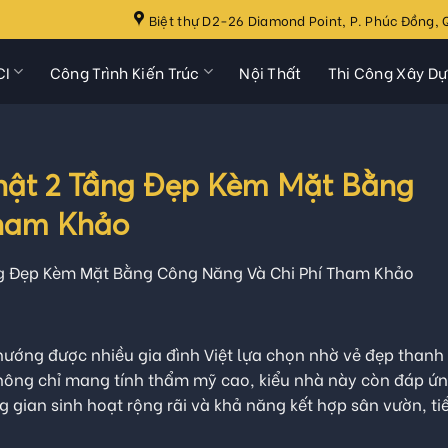
Biệt thự D2-26 Diamond Point, P. Phúc Đồng, Q
CI
Công Trình Kiến Trúc
Nội Thất
Thi Công Xây D
hật 2 Tầng Đẹp Kèm Mặt Bằng
Tham Khảo
ng Đẹp Kèm Mặt Bằng Công Năng Và Chi Phí Tham Khảo
ướng được nhiều gia đình Việt lựa chọn nhờ vẻ đẹp thanh 
 Không chỉ mang tính thẩm mỹ cao, kiểu nhà này còn đáp ứn
gian sinh hoạt rộng rãi và khả năng kết hợp sân vườn, ti