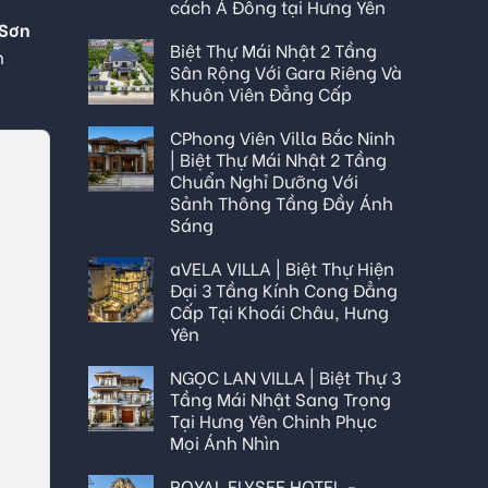
cách Á Đông tại Hưng Yên
 Sơn
Biệt Thự Mái Nhật 2 Tầng
h
Sân Rộng Với Gara Riêng Và
Khuôn Viên Đẳng Cấp
CPhong Viên Villa Bắc Ninh
| Biệt Thự Mái Nhật 2 Tầng
Chuẩn Nghỉ Dưỡng Với
Sảnh Thông Tầng Đầy Ánh
Sáng
aVELA VILLA | Biệt Thự Hiện
Đại 3 Tầng Kính Cong Đẳng
Cấp Tại Khoái Châu, Hưng
Yên
NGỌC LAN VILLA | Biệt Thự 3
Tầng Mái Nhật Sang Trọng
Tại Hưng Yên Chinh Phục
Mọi Ánh Nhìn
ROYAL ELYSEE HOTEL -