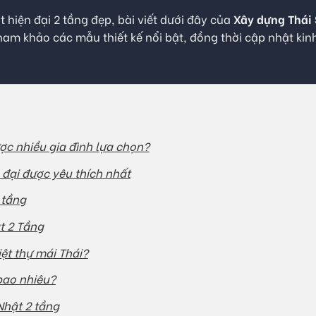
 hiện đại 2 tầng đẹp, bài viết dưới đây của
Xây dựng Thái
am khảo các mẫu thiết kế nổi bật, đồng thời cập nhật kin
ược nhiều gia đình lựa chọn?
 đại được yêu thích nhất
 tầng
t 2 Tầng
iệt thự mái Thái?
 bao nhiêu?
 Nhật 2 tầng