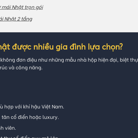
ự mái Nhật trọn gói
ái Nhật 2 tầng
hật được nhiều gia đình lựa chọn?
 không đơn điệu như những mẫu nhà hộp hiện đại, biệt th
trúc và công năng.
ù hợp với khí hậu Việt Nam.
 tân cổ điển hoặc luxury.
h viên.
t thự cổ điển quy mô lớn.