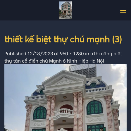
Skip
to
content
thiết kế biệt thự chú mạnh (3)
Published
12/18/2023
at
960 × 1280
in
aThi công biệt
thự tân cổ điển chú Mạnh ở Ninh Hiệp Hà Nội