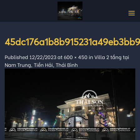
Skip
to
content
45dc176a1b8b915231a49eb3bb
Published
12/22/2023
at
600 × 450
in
Villa 2 tầng tại
Nam Trung, Tiền Hải, Thái Bình