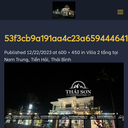
Skip
to
content
53f3cb9a191aa4c23a65944464
Published
12/22/2023
at
600 × 450
in
Villa 2 tầng tại
Nam Trung, Tiền Hải, Thái Bình