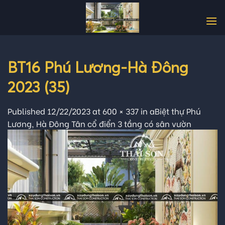
Skip
to
content
BT16 Phú Lương-Hà Đông
2023 (35)
Published
12/22/2023
at
600 × 337
in
aBiệt thự Phú
Lương, Hà Đông Tân cổ điển 3 tầng có sân vườn