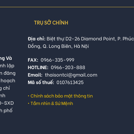
TRỤ SỞ CHÍNH
Địa chỉ:
Biệt thự D2-26 Diamond Point, P. Phúc
Đồng, Q. Long Biên, Hà Nội
ng Và
FAX:
0966-335-999
nh lập
HOTLINE:
0966-203-888
ận đăng
Email:
thaisontci@gmail.com
ế hoạch
Mã số thuế:
0107613425
g chỉ
anh
•
Chính sách bảo mật thông tin
QĐ-SXD
•
Tầm nhìn & Sứ Mệnh
h phố