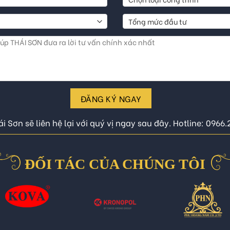
ĐĂNG KÝ NGAY
i Sơn sẽ liên hệ lại với quý vị ngay sau đây. Hotline: 0966
ĐỐI TÁC CỦA CHÚNG TÔI