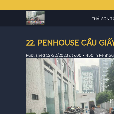
Skip
to
content
THÁI SƠN T
22. PENHOUSE CẦU GIẤY_
Published
12/22/2023
at
600 × 450
in
Penhous