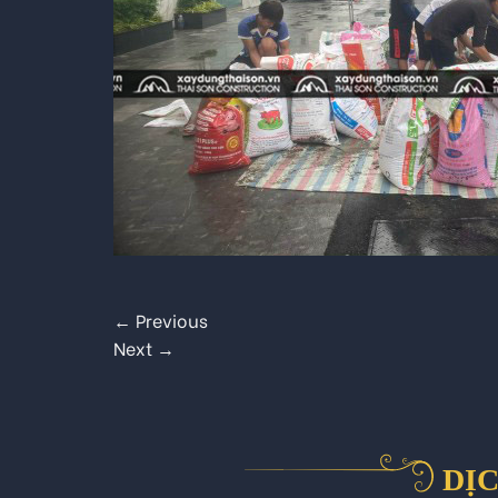
←
Previous
Next
→
DỊC