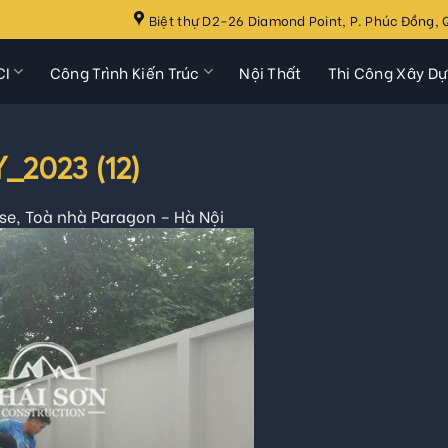
Biệt thự D2-26 Diamond Point, P. Phúc Đồng, Q
CI
Công Trình Kiến Trúc
Nội Thất
Thi Công Xây D
2023 (12)
e, Toà nhà Paragon – Hà Nội