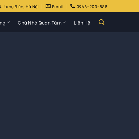
. Long Biên, Hà Nội
Email
0966-203-888
ựng
Chủ Nhà Quan Tâm
Liên Hệ