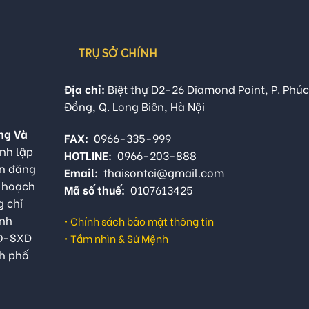
TRỤ SỞ CHÍNH
Địa chỉ:
Biệt thự D2-26 Diamond Point, P. Phúc
Đồng, Q. Long Biên, Hà Nội
ng Và
FAX:
0966-335-999
nh lập
HOTLINE:
0966-203-888
ận đăng
Email:
thaisontci@gmail.com
ế hoạch
Mã số thuế:
0107613425
g chỉ
anh
•
Chính sách bảo mật thông tin
QĐ-SXD
•
Tầm nhìn & Sứ Mệnh
h phố