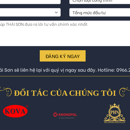
ĐĂNG KÝ NGAY
i Sơn sẽ liên hệ lại với quý vị ngay sau đây. Hotline: 0966
ĐỐI TÁC CỦA CHÚNG TÔI