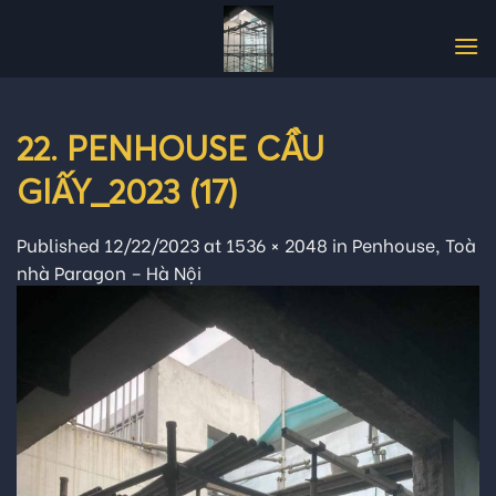
Skip
to
content
22. PENHOUSE CẦU
GIẤY_2023 (17)
Published
12/22/2023
at
1536 × 2048
in
Penhouse, Toà
nhà Paragon – Hà Nội