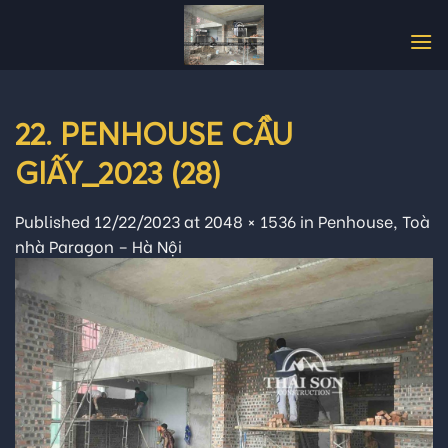
Skip
to
content
22. PENHOUSE CẦU
GIẤY_2023 (28)
Published
12/22/2023
at
2048 × 1536
in
Penhouse, Toà
nhà Paragon – Hà Nội