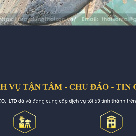
H VỤ TẬN TÂM - CHU ĐÁO - TIN
O,. LTD đã và đang cung cấp dịch vụ tới 63 tỉnh thành trê