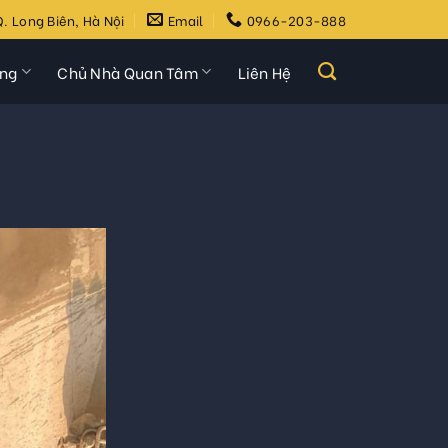
. Long Biên, Hà Nội
Email
0966-203-888
ựng
Chủ Nhà Quan Tâm
Liên Hệ