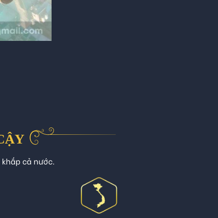
 CẬY
n khắp cả nước.