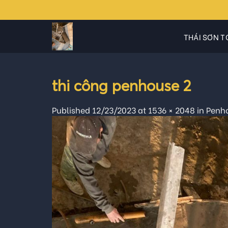
Skip
to
content
THÁI SƠN T
thi công penhouse 2
Published
12/23/2023
at
1536 × 2048
in
Penho