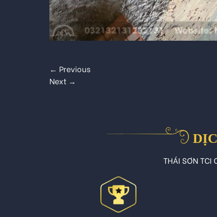
←
Previous
Next
→
DỊC
THÁI SƠN TCI C