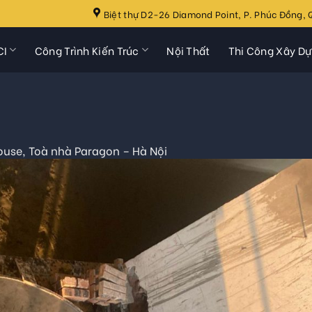
Biệt thự D2-26 Diamond Point, P. Phúc Đồng, Q
CI
Công Trình Kiến Trúc
Nội Thất
Thi Công Xây D
use, Toà nhà Paragon – Hà Nội