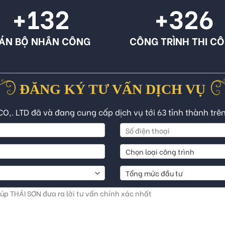
+132
+326
ÁN BỘ NHÂN CÔNG
CÔNG TRÌNH THI C
ĐĂNG KÝ TƯ VẤN DỊCH VỤ
CO,. LTD đã và đang cung cấp dịch vụ tới 63 tỉnh thành trê