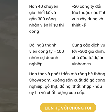
Hơn 40 chuyên
+20 công ty đối
gia thiết kế và
tác thuộc các lĩnh
gần 300 công
vực xây dựng và
nhân viên kĩ sư thi
thiết kế
công
Đội ngũ thành
Cung cấp dịch vụ
viên công ty ~ 100
tới +300 gia đình,
nhân sự doanh
chủ đầu tư dự án
nghiệp
Vinhomes...
Hợp tác và phát triển mở rộng hệ thống
Showroom, xưởng sản xuất đồ gỗ công
nghiệp, gỗ thịt, đồ nội thất nhập khẩu
uy tín và chất lượng cao cấp.
LIÊN HỆ VỚI CHÚNG TÔI