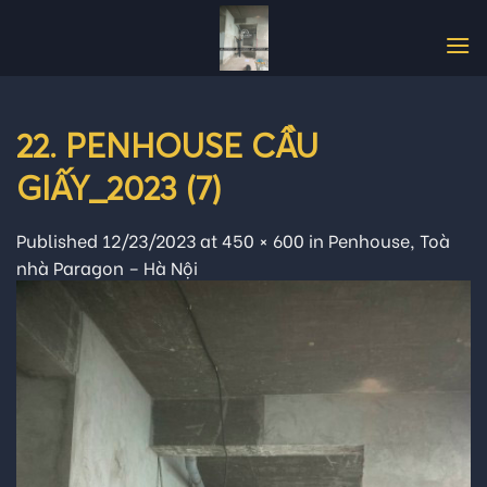
Skip
to
content
22. PENHOUSE CẦU
GIẤY_2023 (7)
Published
12/23/2023
at
450 × 600
in
Penhouse, Toà
nhà Paragon – Hà Nội