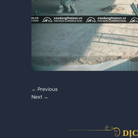
←
Previous
Next
→
DỊC