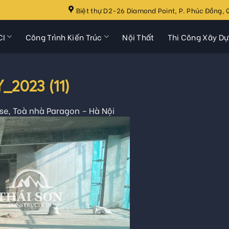
Biệt thự D2-26 Diamond Point, P. Phúc Đồng, Q
CI
Công Trình Kiến Trúc
Nội Thất
Thi Công Xây D
2023 (11)
e, Toà nhà Paragon – Hà Nội