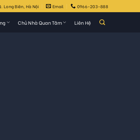
. Long Biên, Hà Nội
Email
0966-203-888
ựng
Chủ Nhà Quan Tâm
Liên Hệ