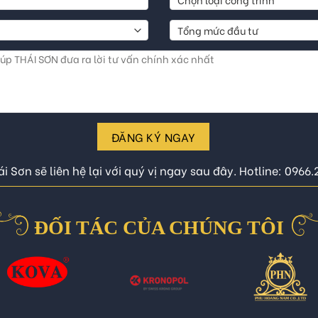
ĐĂNG KÝ NGAY
i Sơn sẽ liên hệ lại với quý vị ngay sau đây. Hotline: 0966
ĐỐI TÁC CỦA CHÚNG TÔI