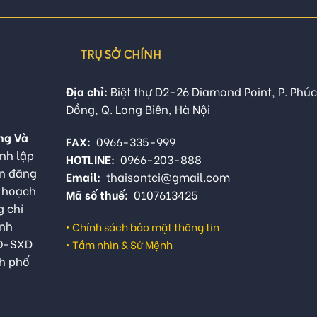
TRỤ SỞ CHÍNH
Địa chỉ:
Biệt thự D2-26 Diamond Point, P. Phúc
Đồng, Q. Long Biên, Hà Nội
ng Và
FAX:
0966-335-999
nh lập
HOTLINE:
0966-203-888
ận đăng
Email:
thaisontci@gmail.com
ế hoạch
Mã số thuế:
0107613425
g chỉ
anh
•
Chính sách bảo mật thông tin
QĐ-SXD
•
Tầm nhìn & Sứ Mệnh
h phố