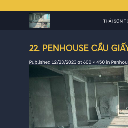
Skip
to
content
THÁI SƠN T
22. PENHOUSE CẦU GIẤY_
Published
12/23/2023
at
600 × 450
in
Penhous