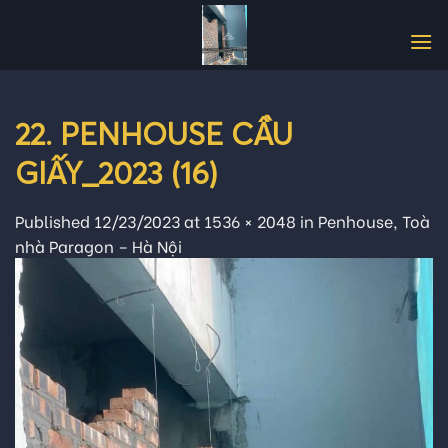
Skip
to
content
22. PENHOUSE CẦU
GIẤY_2023 (16)
Published
12/23/2023
at
1536 × 2048
in
Penhouse, Toà
nhà Paragon – Hà Nội