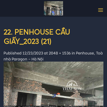
Skip
to
content
22. PENHOUSE CẦU
GIẤY_2023 (21)
Published
12/23/2023
at
2048 × 1536
in
Penhouse, Toà
nhà Paragon – Hà Nội