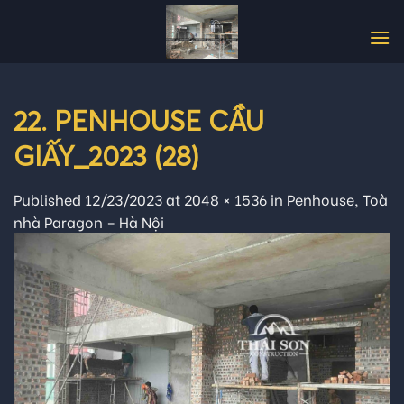
Skip
to
content
22. PENHOUSE CẦU
GIẤY_2023 (28)
Published
12/23/2023
at
2048 × 1536
in
Penhouse, Toà
nhà Paragon – Hà Nội