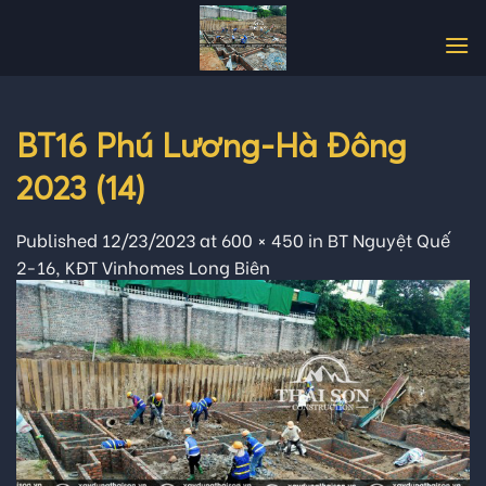
Skip
to
content
BT16 Phú Lương-Hà Đông
2023 (14)
Published
12/23/2023
at
600 × 450
in
BT Nguyệt Quế
2-16, KĐT Vinhomes Long Biên