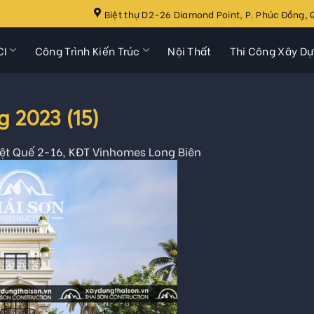
Biệt thự D2-26 Diamond Point, P. Phúc Đồng, Q
CI
Công Trình Kiến Trúc
Nội Thất
Thi Công Xây D
 2023 (15)
ệt Quế 2-16, KĐT Vinhomes Long Biên