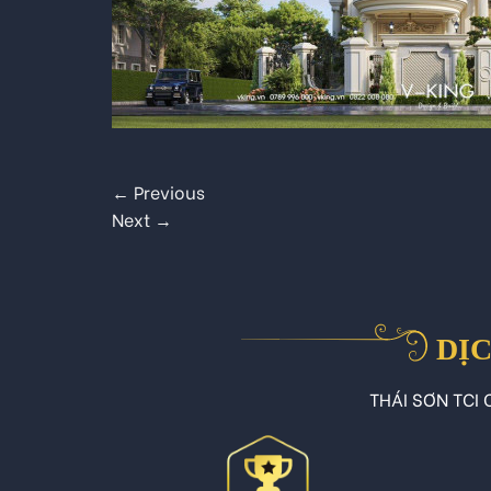
←
Previous
Next
→
DỊC
THÁI SƠN TCI C