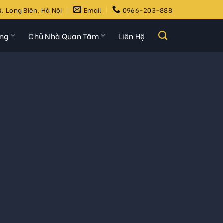
. Long Biên, Hà Nội
Email
0966-203-888
ựng
Chủ Nhà Quan Tâm
Liên Hệ