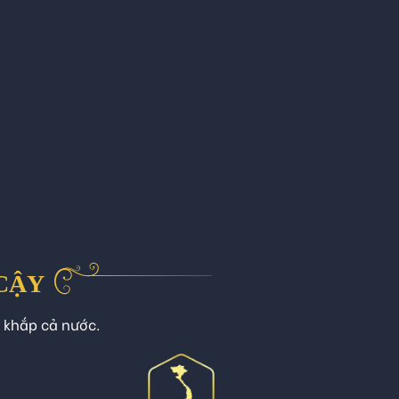
 CẬY
n khắp cả nước.