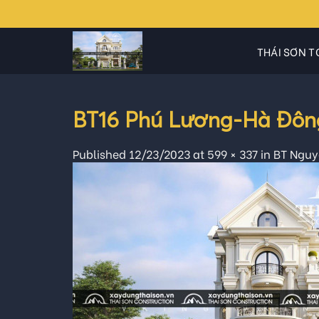
Skip
to
content
THÁI SƠN T
BT16 Phú Lương-Hà Đông
Published
12/23/2023
at
599 × 337
in
BT Nguy