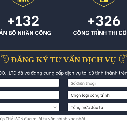
+132
+326
ÁN BỘ NHÂN CÔNG
CÔNG TRÌNH THI C
ĐĂNG KÝ TƯ VẤN DỊCH VỤ
CO,. LTD đã và đang cung cấp dịch vụ tới 63 tỉnh thành trê