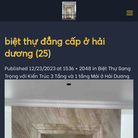
Skip
to
content
biệt thự đẳng cấp ở hải
dương (25)
Published
12/23/2023
at
1536 × 2048
in
Biệt Thự Sang
Trọng với Kiến Trúc 3 Tầng và 1 tầng Mái ở Hải Dương