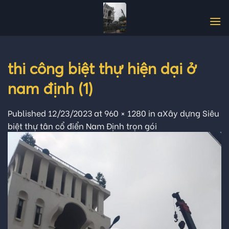
Skip
to
content
thi công biệt thự hiện dại ở
nam định (1)
Published
12/23/2023
at
960 × 1280
in
aXây dựng Siêu
biệt thự tân cổ điển Nam Định trọn gói